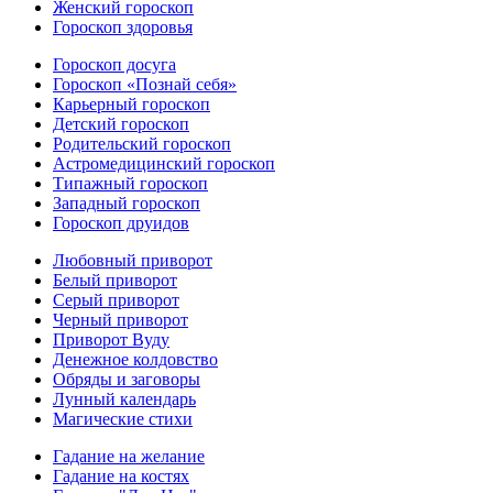
Женский гороскоп
Гороскоп здоровья
Гороскоп досуга
Гороскоп «Познай себя»
Карьерный гороскоп
Детский гороскоп
Родительский гороскоп
Астромедицинский гороскоп
Типажный гороскоп
Западный гороскоп
Гороскоп друидов
Любовный приворот
Белый приворот
Серый приворот
Черный приворот
Приворот Вуду
Денежное колдовство
Обряды и заговоры
Лунный календарь
Магические стихи
Гадание на желание
Гадание на костях