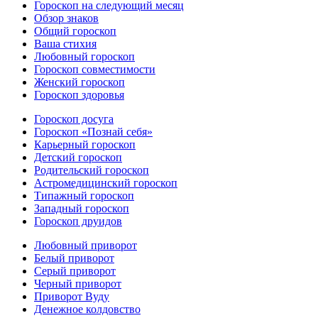
Гороскоп на следующий месяц
Обзор знаков
Общий гороскоп
Ваша стихия
Любовный гороскоп
Гороскоп совместимости
Женский гороскоп
Гороскоп здоровья
Гороскоп досуга
Гороскоп «Познай себя»
Карьерный гороскоп
Детский гороскоп
Родительский гороскоп
Астромедицинский гороскоп
Типажный гороскоп
Западный гороскоп
Гороскоп друидов
Любовный приворот
Белый приворот
Серый приворот
Черный приворот
Приворот Вуду
Денежное колдовство