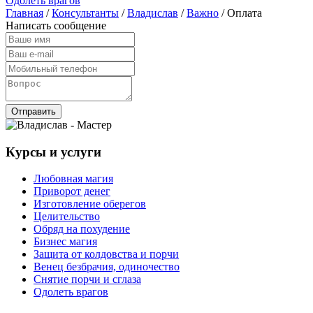
Одолеть врагов
Главная
/
Консультанты
/
Владислав
/
Важно
/ Оплата
Написать сообщение
Отправить
Курсы и услуги
Любовная магия
Приворот денег
Изготовление оберегов
Целительство
Обряд на похудение
Бизнес магия
Защита от колдовства и порчи
Венец безбрачия, одиночество
Снятие порчи и сглаза
Одолеть врагов