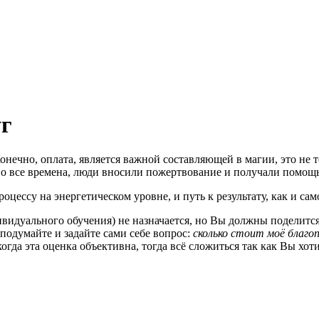
уг
онечно, оплата, является важной составляющей в магии, это не 
 во все времена, люди вносили пожертвование и получали помощ
оцессу на энергетическом уровне, и путь к результату, как и с
ивидуального обучения) не назначается, но Вы должны поделитс
подумайте и задайте сами себе вопрос:
сколько стоит моё благо
 когда эта оценка объективна, тогда всё сложиться так как Вы хо