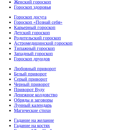
Женский гороскоп
Гороскоп здоровья
Гороскоп досуга
Гороскоп «Познай себя»
Карьерный гороскоп
Детский гороскоп
Родительский гороскоп
Астромедицинский гороскоп
Типажный гороскоп
Западный гороскоп
Гороскоп друидов
Любовный приворот
Белый приворот
Серый приворот
Черный приворот
Приворот Вуду
Денежное колдовство
Обряды и заговоры
Лунный календарь
Магические стихи
Гадание на желание
Гадание на костях