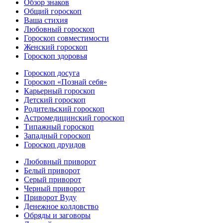
Обзор знаков
Общий гороскоп
Ваша стихия
Любовный гороскоп
Гороскоп совместимости
Женский гороскоп
Гороскоп здоровья
Гороскоп досуга
Гороскоп «Познай себя»
Карьерный гороскоп
Детский гороскоп
Родительский гороскоп
Астромедицинский гороскоп
Типажный гороскоп
Западный гороскоп
Гороскоп друидов
Любовный приворот
Белый приворот
Серый приворот
Черный приворот
Приворот Вуду
Денежное колдовство
Обряды и заговоры