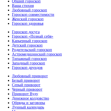
Общий гороскоп
Ваша стихия
Любовный гороскоп
Гороскоп совместимости
Женский гороскоп
Гороскоп здоровья
Гороскоп досуга
Гороскоп «Познай себя»
Карьерный гороскоп
Детский гороскоп
Родительский гороскоп
Астромедицинский гороскоп
Типажный гороскоп
Западный гороскоп
Гороскоп друидов
Любовный приворот
Белый приворот
Серый приворот
Черный приворот
Приворот Вуду
Денежное колдовство
Обряды и заговоры
Лунный календарь