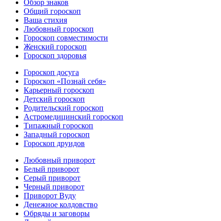
Обзор знаков
Общий гороскоп
Ваша стихия
Любовный гороскоп
Гороскоп совместимости
Женский гороскоп
Гороскоп здоровья
Гороскоп досуга
Гороскоп «Познай себя»
Карьерный гороскоп
Детский гороскоп
Родительский гороскоп
Астромедицинский гороскоп
Типажный гороскоп
Западный гороскоп
Гороскоп друидов
Любовный приворот
Белый приворот
Серый приворот
Черный приворот
Приворот Вуду
Денежное колдовство
Обряды и заговоры