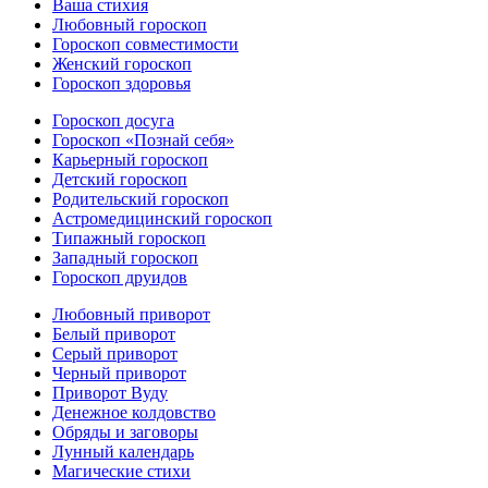
Ваша стихия
Любовный гороскоп
Гороскоп совместимости
Женский гороскоп
Гороскоп здоровья
Гороскоп досуга
Гороскоп «Познай себя»
Карьерный гороскоп
Детский гороскоп
Родительский гороскоп
Астромедицинский гороскоп
Типажный гороскоп
Западный гороскоп
Гороскоп друидов
Любовный приворот
Белый приворот
Серый приворот
Черный приворот
Приворот Вуду
Денежное колдовство
Обряды и заговоры
Лунный календарь
Магические стихи