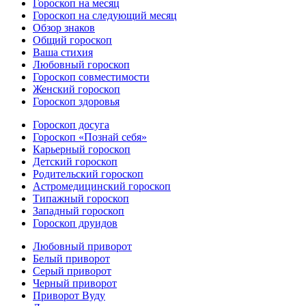
Гороскоп на месяц
Гороскоп на следующий месяц
Обзор знаков
Общий гороскоп
Ваша стихия
Любовный гороскоп
Гороскоп совместимости
Женский гороскоп
Гороскоп здоровья
Гороскоп досуга
Гороскоп «Познай себя»
Карьерный гороскоп
Детский гороскоп
Родительский гороскоп
Астромедицинский гороскоп
Типажный гороскоп
Западный гороскоп
Гороскоп друидов
Любовный приворот
Белый приворот
Серый приворот
Черный приворот
Приворот Вуду