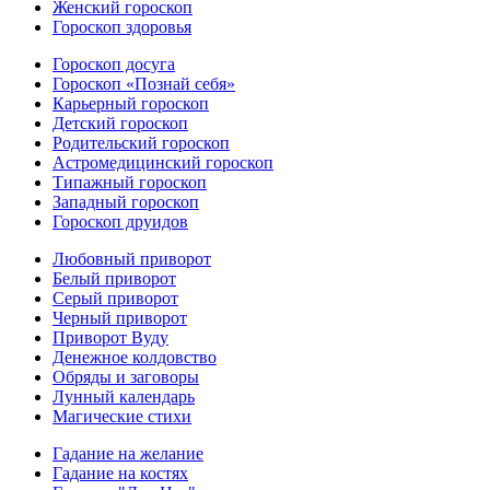
Женский гороскоп
Гороскоп здоровья
Гороскоп досуга
Гороскоп «Познай себя»
Карьерный гороскоп
Детский гороскоп
Родительский гороскоп
Астромедицинский гороскоп
Типажный гороскоп
Западный гороскоп
Гороскоп друидов
Любовный приворот
Белый приворот
Серый приворот
Черный приворот
Приворот Вуду
Денежное колдовство
Обряды и заговоры
Лунный календарь
Магические стихи
Гадание на желание
Гадание на костях