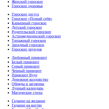
Женский гороскоп
Гороскоп здоровья
Гороскоп досуга
Гороскоп «Познай себя»
Карьерный гороскоп
Детский гороскоп
Родительский гороскоп
Астромедицинский гороскоп
Типажный гороскоп
Западный гороскоп
Гороскоп друидов
Любовный приворот
Белый приворот
Серый приворот
Черный приворот
Приворот Вуду
Денежное колдовство
Обряды и заговоры
Лунный календарь
Магические стихи
Гадание на желание
Гадание на костях