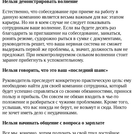
Нельзя демонстрировать волнение
Естественно, что собеседование при приеме на работу в
данную компанию является весьма важным для вас этапом
карьеры. Но ни в коем случае не следует показывать
сотрудникам ваше волнение. Если вы будете десять раз
благодарить за приглашение на собеседование, заикаться,
ронять резюме, судорожно рыться в сумке с документами,
руководитель решит, что ваша нервная система не сможет
выдержать первой же проблемы, а, значит, должность вам не
предложат. При неконтролируемом сильном волнении стоит
заранее прибегнуть к успокоительному.
Нельзя говорить, что это ваш «последний шанс»
Руководитель преследует конкретную практическую цель: ему
необходимо найти для своей компании сотрудника, который
будет успешно справляться со своими обязанностями, принося
пользу и прибыль. Он совсем не обязан входить в чье-то
положение и разбираться с чужими проблемами. Кроме того,
услышав, что вас никуда не берут, не возьмут и сюда. Никто
не хочет иметь дело с неудачниками.
Нельзя начинать общение с вопроса о зарплате
Все мы, конечно, хотим получать за свой труд достойное