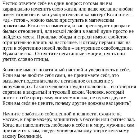
Честно ответьте себе на один вопрос: готовы ли вы
кардинально изменить свою жизнь или ваше желание любви
имеет исключительно умозрительный характер? Если ответ –
«да - готов», можно смело приступать к магическим
практикам. Если есть сомнения, и вас преследуют призраки
былых отношений, для новой любви в вашей душе просто не
найдется места. Прошлые обиды и страхи имеют свойство
отрицательно влиять на настоящее. Поэтому первый шаг на
пути к обретению новой любви – внутреннее освобождение.
Нужна чистка. Отпустите негативные эмоции, пусть они
улетят, словно птицы.
Значение имеют позитивный настрой и уверенность в себе.
Если вы не любите себя сами, не принимаете себя, это
вызывает подсознательное негативное отношение у
окружающих. Такого человека трудно полюбить – его энергия
спрятана в закрытый и тусклый кокон. Человек, который
носит в себе программу «никчемности», не нужен другим.
Если вы себя не цените, почему другие должны вас ценить?
Начните с заботы о собственной внешности, сходите на
массаж, к парикмахеру, запишитесь в бассейн или фитнес-зал.
Когда вы наполнитесь любовью к себе и к миру, мужчина сам
притянется к вам, следуя универсальному энергетическому
закону Вселенной.