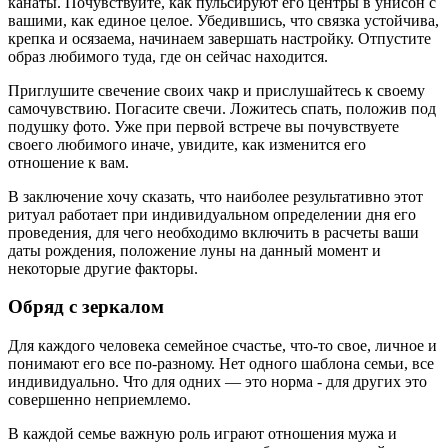
канаты. Почувствуйте, как пульсируют его центры в унисон с
вашими, как единое целое. Убедившись, что связка устойчива,
крепка и осязаема, начинаем завершать настройку. Отпустите
образ любимого туда, где он сейчас находится.
Приглушите свечение своих чакр и прислушайтесь к своему
самочувствию. Погасите свечи. Ложитесь спать, положив под
подушку фото. Уже при первой встрече вы почувствуете
своего любимого иначе, увидите, как изменится его
отношение к вам.
В заключение хочу сказать, что наиболее результативно этот
ритуал работает при индивидуальном определении дня его
проведения, для чего необходимо включить в расчеты ваши
даты рождения, положение луны на данный момент и
некоторые другие факторы.
Обряд с зеркалом
Для каждого человека семейное счастье, что-то свое, личное и
понимают его все по-разному. Нет одного шаблона семьи, все
индивидуально. Что для одних — это норма - для других это
совершенно неприемлемо.
В каждой семье важную роль играют отношения мужа и