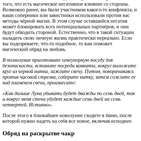
того, что есть магическое негативное влияние со стороны.
Возможно ранее, вы были участником какого-то конфликта, и
ваши соперники или завистники использовали против вас
методы чёрной магии. В этом случае оставшийся негатив
может блокировать всех потенциальных партнёров, и они
будут обходить стороной. Естественно, что в такой ситуации
наладить свою личную жизнь практически нереально. Если
вы подозреваете, что-то подобное, то вам поможет
магический обряд на любовь.
В полнолуние приготовьте огнеупорную посуду для
безопасности, встаньте посреди комнаты, вокруг выложите
круг из черной нитки, зажгите свечу. Потом, поворачиваясь
против часовой стрелки, соберите нитку, затем сожгите ее
над пламенем свечи, произнесите:
«Как дальше Луна убывать будет дважды по семь дней, так
и вокруг меня стена убудет каждые семь дней на семь
четвертей. Истинно».
После этого в ближайшее новолуние сходите в баню, после
которой нужно надеть на себя все новое, включая исподнее.
Обряд на раскрытие чакр