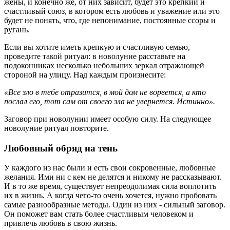
жены, и конечно же, от них зависит, будет это крепкий и
счастливый союз, в котором есть любовь и уважение или это
будет не понять, что, где непонимание, постоянные ссоры и
ругань.
Если вы хотите иметь крепкую и счастливую семью,
проведите такой ритуал: в новолуние расставьте на
подоконниках несколько небольших зеркал отражающей
стороной на улицу. Над каждым произнесите:
«Все зло в тебе отразится, в мой дом не ворвется, а кто
послал его, тот сам от своего зла не увернется. Истинно».
Заговор при новолунии имеет особую силу. На следующее
новолуние ритуал повторите.
Любовный обряд на тень
У каждого из нас были и есть свои сокровенные, любовные
желания. Ими ни с кем не делятся и никому не рассказывают.
И в то же время, существует непреодолимая сила воплотить
их в жизнь. А когда чего-то очень хочется, нужно пробовать
самые разнообразные методы. Один из них - сильный заговор.
Он поможет вам стать более счастливым человеком и
привлечь любовь в свою жизнь.