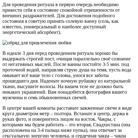
Для проведения ритуала в первую очередь необходимо
привести себя в состояние спокойной отрешенности от
внешних раздражителей. Для достижения подобного
состояния я советую принять солевую ванну (соль, как
известно, универсальный и наиболее доступный
энергетический абсорбент).
В идеале 3 дня перед проведением ритуала хорошо бы
выдержать строгий пост, очищая параллельно своё сознание
от негативных мыслей. После ванны постойте 3-5 мин. под
проточной водой, направляя струю душа на темя, пусть вода
омывает всё ваше тело с головы, унося все заботы
прошедшего дня. Наденьте ночную рубашку из натуральной
ткани, высушите волосы. На вашем теле не должно быть
никаких украшений. Вам понадобится фотография вашего
мужчины и семь обыкновенных свечей.
В центре вашей комнаты расставьте зажженные свечи в виде
круга диаметром метр – полтора. Встаньте в центр, держа в
руках фото, и повернитесь лицом на восток. Чакры, с
которыми мы будем работать – это вторая, Свадхистана (она
расположена на 3-4 пальца ниже пупка), она отвечает за
сексуальную энергию человека, и сердечная чакра – чакра