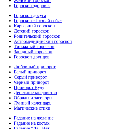
Женский гороскоп
Гороскоп здоровья
Гороскоп досуга
Гороскоп «Познай себя»
Карьерный гороскоп
Детский гороскоп
Родительский гороскоп
Астромедицинский гороскоп
Типажный гороскоп
Западный гороскоп
Гороскоп друидов
Любовный приворот
Белый приворот
Серый приворот
Черный приворот
Приворот Вуду
Денежное колдовство
Обряды и заговоры
Лунный календарь
Магические стихи
Гадание на желание
Гадание на костях
Гадание "Да - Нет"