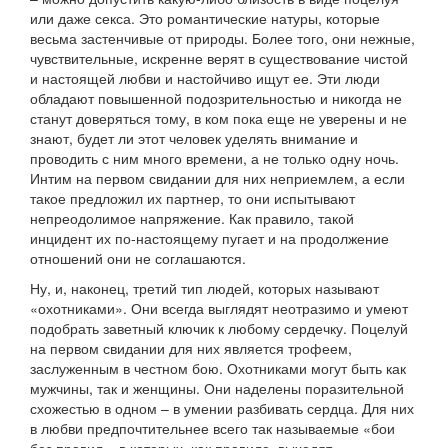
или даже секса. Это романтические натуры, которые
весьма застенчивые от природы. Более того, они нежные,
чувствительные, искренне верят в существование чистой
и настоящей любви и настойчиво ищут ее. Эти люди
обладают повышенной подозрительностью и никогда не
станут доверяться тому, в ком пока еще не уверены и не
знают, будет ли этот человек уделять внимание и
проводить с ним много времени, а не только одну ночь.
Интим на первом свидании для них неприемлем, а если
такое предложил их партнер, то они испытывают
непреодолимое напряжение. Как правило, такой
инцидент их по-настоящему пугает и на продолжение
отношений они не соглашаются.
Ну, и, наконец, третий тип людей, которых называют
«охотниками». Они всегда выглядят неотразимо и умеют
подобрать заветный ключик к любому сердечку. Поцелуй
на первом свидании для них является трофеем,
заслуженным в честном бою. Охотниками могут быть как
мужчины, так и женщины. Они наделены поразительной
схожестью в одном – в умении разбивать сердца. Для них
в любви предпочтительнее всего так называемые «бои