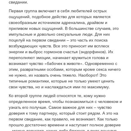
свидании.
Первая группа включает в себя любителей острых
ощущений, подобное действо для которых является
своеобразным источником адреналина, драйвом и
приливом новых ощущений. В большинстве случаев, это
импульсные и довольно сексуальные люди. Для них
поцелуй на первом свидании – это часть их поиска
возбуждающих чувств. Все это приносит им всплеск
энергии и выброс гормонов счастья (эндорфинов). Их
переполняют эмоции, начинает кружиться голова и
возникает чувство «бабочек в животе». Одновременно с
этим, развратными особами, которым кроме секса ничего
не нужно, их назвать очень тяжело. Наоборот! Это
типичные романтики, которые не только умеют ценить
свои чувства, но и наслаждаться ими по максимуму.
Ко второй группе людей относятся те, кому нужно
определенное время, чтобы познакомиться с человеком и
узнать его получше. Самое важное для них – чувство
доверия к тому партнеру, который стоит рядом. А это на
первом свидание, как правило, не возникает. Как только
прошло достаточно времени и наступает полное доверие
– можно допустить какую-либо близость в виде поцелуя