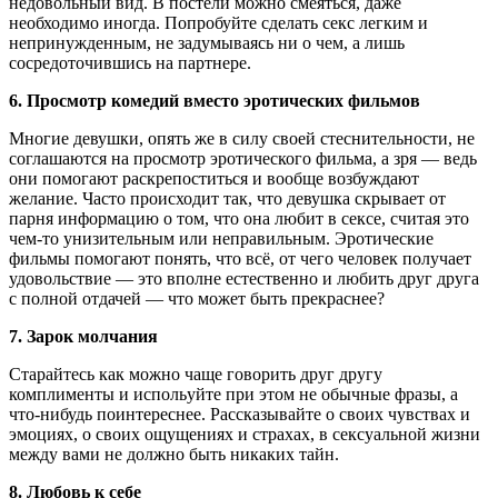
недовольный вид. В постели можно смеяться, даже
необходимо иногда. Попробуйте сделать секс легким и
непринужденным, не задумываясь ни о чем, а лишь
сосредоточившись на партнере.
6. Просмотр комедий вместо эротических фильмов
Многие девушки, опять же в силу своей стеснительности, не
соглашаются на просмотр эротического фильма, а зря — ведь
они помогают раскрепоститься и вообще возбуждают
желание. Часто происходит так, что девушка скрывает от
парня информацию о том, что она любит в сексе, считая это
чем-то унизительным или неправильным. Эротические
фильмы помогают понять, что всё, от чего человек получает
удовольствие — это вполне естественно и любить друг друга
с полной отдачей — что может быть прекраснее?
7. Зарок молчания
Старайтесь как можно чаще говорить друг другу
комплименты и испольуйте при этом не обычные фразы, а
что-нибудь поинтереснее. Рассказывайте о своих чувствах и
эмоциях, о своих ощущениях и страхах, в сексуальной жизни
между вами не должно быть никаких тайн.
8. Любовь к себе