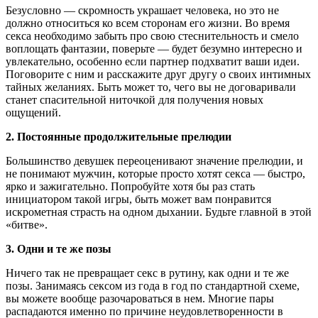
Безусловно — скромность украшает человека, но это не
должно относиться ко всем сторонам его жизни. Во время
секса необходимо забыть про свою стеснительность и смело
воплощать фантазии, поверьте — будет безумно интересно и
увлекательно, особенно если партнер подхватит ваши идеи.
Поговорите с ним и расскажите друг другу о своих интимных
тайных желаниях. Быть может то, чего вы не договаривали
станет спасительной ниточкой для получения новых
ощущений.
2. Постоянные продолжительные прелюдии
Большинство девушек переоценивают значение прелюдии, и
не понимают мужчин, которые просто хотят секса — быстро,
ярко и зажигательно. Попробуйте хотя бы раз стать
инициатором такой игры, быть может вам понравится
искрометная страсть на одном дыхании. Будьте главной в этой
«битве».
3. Одни и те же позы
Ничего так не превращает секс в рутину, как одни и те же
позы. Занимаясь сексом из года в год по стандартной схеме,
вы можете вообще разочароваться в нем. Многие пары
распадаются именно по причине неудовлетворенности в