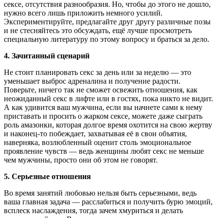
сексе, отсутствия разнообразия. Но, чтобы до этого не дошло,
нужно всего лишь приложить немного усилий.
Экспериментируйте, предлагайте друг другу различные позы
и не стесняйтесь это обсуждать, ещё лучше просмотреть
специальную литературу по этому вопросу и браться за дело.
4. Зачитанный сценарий
Не стоит планировать секс за день или за неделю — это
уменьшает выброс адреналина и получение радости.
Поверьте, ничего так не сможет освежить отношения, как
неожиданный секс в лифте или в гостях, пока никто не видит.
А как удивится ваш мужчина, если вы начнете сами к нему
приставать и просить о жарком сексе, можете даже сыграть
роль амазонки, которая долгое время охотится на свою жертву
и наконец-то побеждает, захватывая её в свои объятия,
наверняка, возлюбленный оценит столь эмоциональное
проявление чувств — ведь женщины любят секс не меньше
чем мужчины, просто они об этом не говорят.
5. Серьезные отношения
Во время занятий любовью нельзя быть серьезными, ведь
ваша главная задача — расслабиться и получить бурю эмоций,
всплеск наслаждения, тогда зачем хмуриться и делать