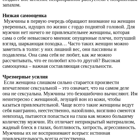
запахом.
Низкая самооценка
Мужчины в первую очередь обращают внимание на женщин
уверенных, идущих по жизни с гордо поднятой головой. Для
мужчин нет ничего не привлекательнее женщины, которая
сама о себе невысокого мнения: опущенные плечи, потухший
взгляд, шаркающая походка… Часто таких женщин можно
заметить в толпе: у них лишний вес, они пассивны и
подавлены. Она сама себя не любит, как же можно
рассчитывать, что ее полюбит кто-то другой? Высокая
самооценка – важная составляющая сексуальности.
Чрезмерные усилия
Если женщина слишком сильно старается произвести
впечатление сексуальной – это означает, что на самом деле
она не сексуальна. Мужчины это безошибочно вычисляют. Им
неинтересно с женщиной, лезущей вон из кожи, чтобы
казаться привлекательной. Чаще всего такие женщины ведут
себя наигранно, неестественно, назойливо, визгливо смеются
невпопад, пытаются попасться на глаза как можно большему
количеству мужчин. Их отличает неприкрытый материализм,
жадный блеск в глазах, болтливость, хитрость, агрессивность.
Мужчины их не воспринимают всерьез: истинная
привлекательность всегда естественна.