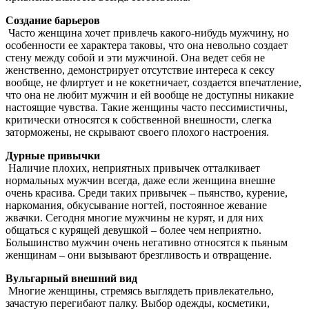
Создание барьеров
Часто женщина хочет привлечь какого-нибудь мужчину, но
особенности ее характера таковы, что она невольно создает
стену между собой и эти мужчиной. Она ведет себя не
женственно, демонстрирует отсутствие интереса к сексу
вообще, не флиртует и не кокетничает, создается впечатление,
что она не любит мужчин и ей вообще не доступны никакие
настоящие чувства. Такие женщины часто пессимистичны,
критически относятся к собственной внешности, слегка
заторможены, не скрывают своего плохого настроения.
Дурные привычки
Наличие плохих, неприятных привычек отталкивает
нормальных мужчин всегда, даже если женщина внешне
очень красива. Среди таких привычек – пьянство, курение,
наркомания, обкусывание ногтей, постоянное жевание
жвачки. Сегодня многие мужчины не курят, и для них
общаться с курящей девушкой – более чем неприятно.
Большинство мужчин очень негативно относятся к пьяным
женщинам – они вызывают брезгливость и отвращение.
Вульгарный внешний вид
Многие женщины, стремясь выглядеть привлекательно,
зачастую перегибают палку. Выбор одежды, косметики,