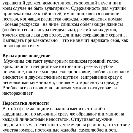
украшений должен демонстрировать хороший вкус и ни в
коем случае не быть вульгарным. Сдержанность для мужчин
привлекательнее крайностей, им не понравится излишне
пестрая, кричащая расцветка одежды, ярко-красная помада,
«боевая раскраска» на лице, слишком облегающие джинсы
(особенно если фигура неидеальна), резкий запах духов,
толстая корка лака для волос, длинные сверкающие серьги…
Выглядеть привлекательно – это не значит наряжать себя, как
новогоднюю елку.
Вульгарное поведение
Мужчины считают вульгарным слишком громкий голос,
крикливость и неприятные интонации, резкое, грубое
поведение, плохие манеры, сквернословие, любовь к пошлым
анекдотам и двусмысленным шуткам, заигрывание сразу с
несколькими мужчинами, слишком откровенную одежду.
Вообще все со словом «слишком» мужчин отпугивает и
настораживает.
Недостатки личности
В этой сфере женщине сложно изменить что-либо
кардинально, но мужчины сразу же обращают внимание на
каждый личностный недостаток. Отпугивает мужчин
недостаток ума, нечестность, чрезмерная ревность, отсутствие
чувства юмора, постоянные жалобы, самовлюбленность,