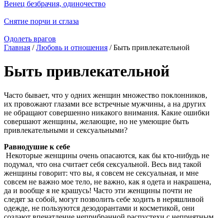
Венец безбрачия, одиночество
Снятие порчи и сглаза
Одолеть врагов
Главная
/
Любовь и отношения
/ Быть привлекательной
Быть привлекательной
Часто бывает, что у одних женщин множество поклонников,
их провожают глазами все встречные мужчины, а на других
не обращают совершенно никакого внимания. Какие ошибки
совершают женщины, желающие, но не умеющие быть
привлекательными и сексуальными?
Равнодушие к себе
Некоторые женщины очень опасаются, как бы кто-нибудь не
подумал, что она считает себя сексуальной. Весь вид такой
женщины говорит: что вы, я совсем не сексуальная, и мне
совсем не важно мое тело, не важно, как я одета и накрашена,
да и вообще я не крашусь! Часто эти женщины почти не
следят за собой, могут позволить себе ходить в неряшливой
одежде, не пользуются дезодорантами и косметикой, они
создают впечатление неприбранной распустехи с неприятным