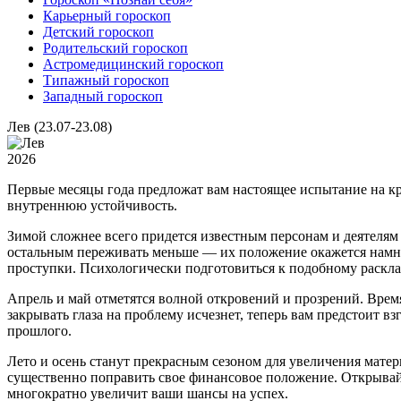
Карьерный гороскоп
Детский гороскоп
Родительский гороскоп
Астромедицинский гороскоп
Типажный гороскоп
Западный гороскоп
Лев (23.07-23.08)
2026
Первые месяцы года предложат вам настоящее испытание на кре
внутреннюю устойчивость.
Зимой сложнее всего придется известным персонам и деятеля
остальным переживать меньше — их положение окажется намно
проступки. Психологически подготовиться к подобному раскл
Апрель и май отметятся волной откровений и прозрений. Врем
закрывать глаза на проблему исчезнет, теперь вам предстоит вз
прошлого.
Лето и осень станут прекрасным сезоном для увеличения мате
существенно поправить свое финансовое положение. Открывай
многократно увеличит ваши шансы на успех.