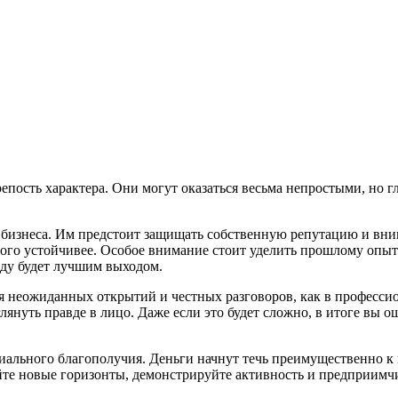
пость характера. Они могут оказаться весьма непростыми, но г
м бизнеса. Им предстоит защищать собственную репутацию и вн
го устойчивее. Особое внимание стоит уделить прошлому опыту
аду будет лучшим выходом.
я неожиданных открытий и честных разговоров, как в професси
глянуть правде в лицо. Даже если это будет сложно, в итоге вы 
риального благополучия. Деньги начнут течь преимущественно к
те новые горизонты, демонстрируйте активность и предприимч