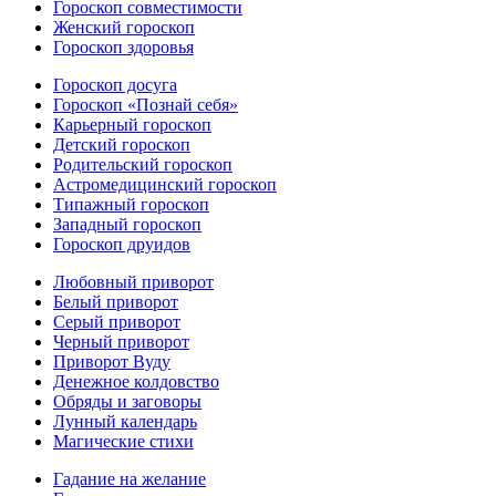
Гороскоп совместимости
Женский гороскоп
Гороскоп здоровья
Гороскоп досуга
Гороскоп «Познай себя»
Карьерный гороскоп
Детский гороскоп
Родительский гороскоп
Астромедицинский гороскоп
Типажный гороскоп
Западный гороскоп
Гороскоп друидов
Любовный приворот
Белый приворот
Серый приворот
Черный приворот
Приворот Вуду
Денежное колдовство
Обряды и заговоры
Лунный календарь
Магические стихи
Гадание на желание