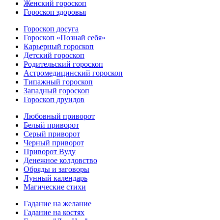
Женский гороскоп
Гороскоп здоровья
Гороскоп досуга
Гороскоп «Познай себя»
Карьерный гороскоп
Детский гороскоп
Родительский гороскоп
Астромедицинский гороскоп
Типажный гороскоп
Западный гороскоп
Гороскоп друидов
Любовный приворот
Белый приворот
Серый приворот
Черный приворот
Приворот Вуду
Денежное колдовство
Обряды и заговоры
Лунный календарь
Магические стихи
Гадание на желание
Гадание на костях