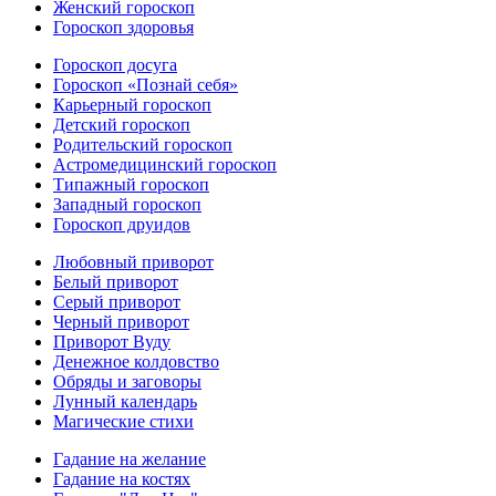
Женский гороскоп
Гороскоп здоровья
Гороскоп досуга
Гороскоп «Познай себя»
Карьерный гороскоп
Детский гороскоп
Родительский гороскоп
Астромедицинский гороскоп
Типажный гороскоп
Западный гороскоп
Гороскоп друидов
Любовный приворот
Белый приворот
Серый приворот
Черный приворот
Приворот Вуду
Денежное колдовство
Обряды и заговоры
Лунный календарь
Магические стихи
Гадание на желание
Гадание на костях