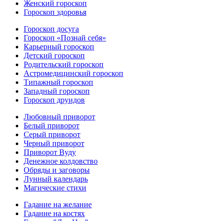
Женский гороскоп
Гороскоп здоровья
Гороскоп досуга
Гороскоп «Познай себя»
Карьерный гороскоп
Детский гороскоп
Родительский гороскоп
Астромедицинский гороскоп
Типажный гороскоп
Западный гороскоп
Гороскоп друидов
Любовный приворот
Белый приворот
Серый приворот
Черный приворот
Приворот Вуду
Денежное колдовство
Обряды и заговоры
Лунный календарь
Магические стихи
Гадание на желание
Гадание на костях