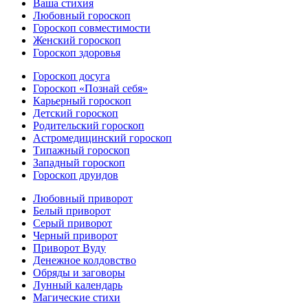
Ваша стихия
Любовный гороскоп
Гороскоп совместимости
Женский гороскоп
Гороскоп здоровья
Гороскоп досуга
Гороскоп «Познай себя»
Карьерный гороскоп
Детский гороскоп
Родительский гороскоп
Астромедицинский гороскоп
Типажный гороскоп
Западный гороскоп
Гороскоп друидов
Любовный приворот
Белый приворот
Серый приворот
Черный приворот
Приворот Вуду
Денежное колдовство
Обряды и заговоры
Лунный календарь
Магические стихи