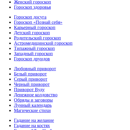
Женский гороскоп
Гороскоп здоровья
Гороскоп досуга
Гороскоп «Познай себя»
Карьерный гороскоп
Детский гороскоп
Родительский гороскоп
Астромедицинский гороскоп
Типажный гороскоп
Западный гороскоп
Гороскоп друидов
Любовный приворот
Белый приворот
Серый приворот
Черный приворот
Приворот Вуду
Денежное колдовство
Обряды и заговоры
Лунный календарь
Магические стихи
Гадание на желание
Гадание на костях