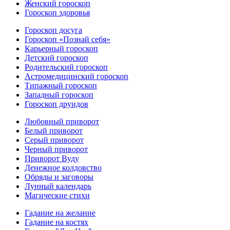
Женский гороскоп
Гороскоп здоровья
Гороскоп досуга
Гороскоп «Познай себя»
Карьерный гороскоп
Детский гороскоп
Родительский гороскоп
Астромедицинский гороскоп
Типажный гороскоп
Западный гороскоп
Гороскоп друидов
Любовный приворот
Белый приворот
Серый приворот
Черный приворот
Приворот Вуду
Денежное колдовство
Обряды и заговоры
Лунный календарь
Магические стихи
Гадание на желание
Гадание на костях