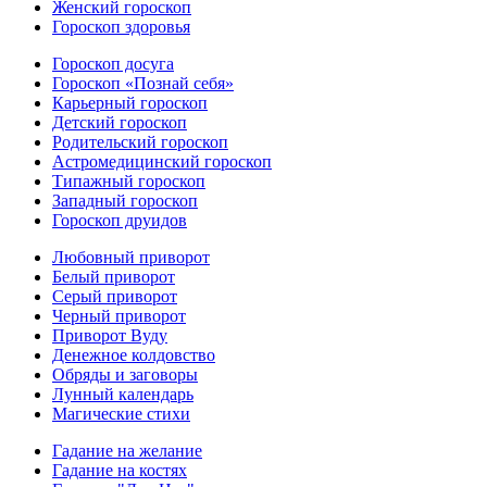
Женский гороскоп
Гороскоп здоровья
Гороскоп досуга
Гороскоп «Познай себя»
Карьерный гороскоп
Детский гороскоп
Родительский гороскоп
Астромедицинский гороскоп
Типажный гороскоп
Западный гороскоп
Гороскоп друидов
Любовный приворот
Белый приворот
Серый приворот
Черный приворот
Приворот Вуду
Денежное колдовство
Обряды и заговоры
Лунный календарь
Магические стихи
Гадание на желание
Гадание на костях