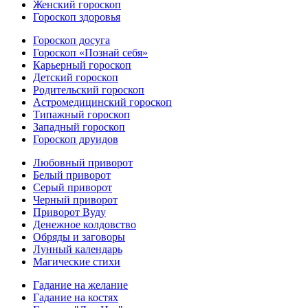
Женский гороскоп
Гороскоп здоровья
Гороскоп досуга
Гороскоп «Познай себя»
Карьерный гороскоп
Детский гороскоп
Родительский гороскоп
Астромедицинский гороскоп
Типажный гороскоп
Западный гороскоп
Гороскоп друидов
Любовный приворот
Белый приворот
Серый приворот
Черный приворот
Приворот Вуду
Денежное колдовство
Обряды и заговоры
Лунный календарь
Магические стихи
Гадание на желание
Гадание на костях