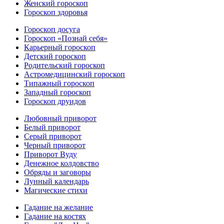
Женский гороскоп
Гороскоп здоровья
Гороскоп досуга
Гороскоп «Познай себя»
Карьерный гороскоп
Детский гороскоп
Родительский гороскоп
Астромедицинский гороскоп
Типажный гороскоп
Западный гороскоп
Гороскоп друидов
Любовный приворот
Белый приворот
Серый приворот
Черный приворот
Приворот Вуду
Денежное колдовство
Обряды и заговоры
Лунный календарь
Магические стихи
Гадание на желание
Гадание на костях