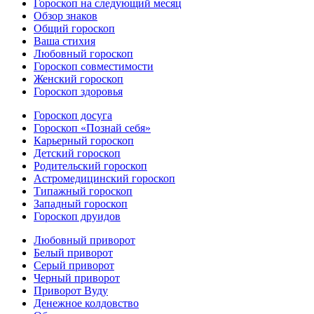
Гороскоп на следующий месяц
Обзор знаков
Общий гороскоп
Ваша стихия
Любовный гороскоп
Гороскоп совместимости
Женский гороскоп
Гороскоп здоровья
Гороскоп досуга
Гороскоп «Познай себя»
Карьерный гороскоп
Детский гороскоп
Родительский гороскоп
Астромедицинский гороскоп
Типажный гороскоп
Западный гороскоп
Гороскоп друидов
Любовный приворот
Белый приворот
Серый приворот
Черный приворот
Приворот Вуду
Денежное колдовство