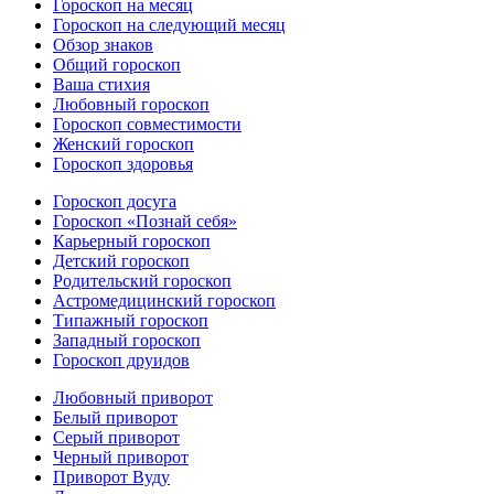
Гороскоп на месяц
Гороскоп на следующий месяц
Обзор знаков
Общий гороскоп
Ваша стихия
Любовный гороскоп
Гороскоп совместимости
Женский гороскоп
Гороскоп здоровья
Гороскоп досуга
Гороскоп «Познай себя»
Карьерный гороскоп
Детский гороскоп
Родительский гороскоп
Астромедицинский гороскоп
Типажный гороскоп
Западный гороскоп
Гороскоп друидов
Любовный приворот
Белый приворот
Серый приворот
Черный приворот
Приворот Вуду