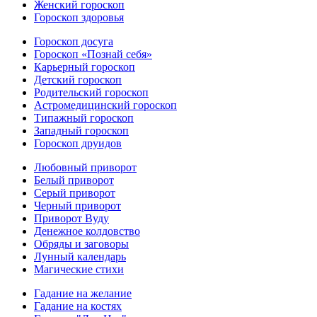
Женский гороскоп
Гороскоп здоровья
Гороскоп досуга
Гороскоп «Познай себя»
Карьерный гороскоп
Детский гороскоп
Родительский гороскоп
Астромедицинский гороскоп
Типажный гороскоп
Западный гороскоп
Гороскоп друидов
Любовный приворот
Белый приворот
Серый приворот
Черный приворот
Приворот Вуду
Денежное колдовство
Обряды и заговоры
Лунный календарь
Магические стихи
Гадание на желание
Гадание на костях