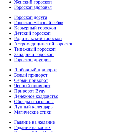
Женский гороскоп
Гороскоп здоровья
Гороскоп досуга
Гороскоп «Познай себя»
Карьерный гороскоп
Детский гороскоп
Родительский гороскоп
Астромедицинский гороскоп
Типажный гороскоп
Западный гороскоп
Гороскоп друидов
Любовный приворот
Белый приворот
Серый приворот
Черный приворот
Приворот Вуду
Денежное колдовство
Обряды и заговоры
Лунный календарь
Магические стихи
Гадание на желание
Гадание на костях