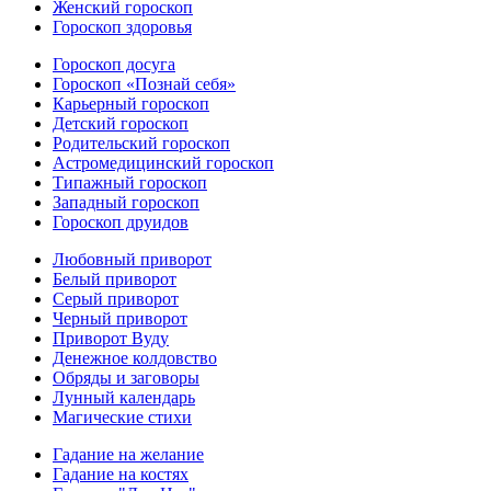
Женский гороскоп
Гороскоп здоровья
Гороскоп досуга
Гороскоп «Познай себя»
Карьерный гороскоп
Детский гороскоп
Родительский гороскоп
Астромедицинский гороскоп
Типажный гороскоп
Западный гороскоп
Гороскоп друидов
Любовный приворот
Белый приворот
Серый приворот
Черный приворот
Приворот Вуду
Денежное колдовство
Обряды и заговоры
Лунный календарь
Магические стихи
Гадание на желание
Гадание на костях