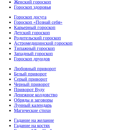
Женский гороскоп
Гороскоп здоровья
Гороскоп досуга
Гороскоп «Познай себя»
Карьерный гороскоп
Детский гороскоп
Родительский гороскоп
Астромедицинский гороскоп
Типажный гороскоп
Западный гороскоп
Гороскоп друидов
Любовный приворот
Белый приворот
Серый приворот
Черный приворот
Приворот Вуду
Денежное колдовство
Обряды и заговоры
Лунный календарь
Магические стихи
Гадание на желание
Гадание на костях