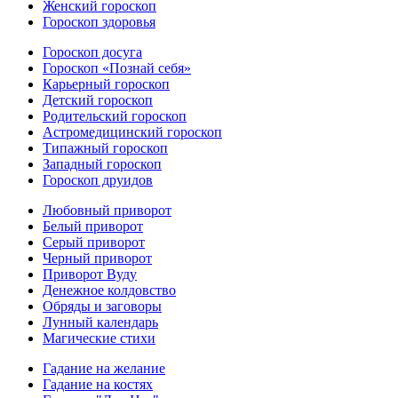
Женский гороскоп
Гороскоп здоровья
Гороскоп досуга
Гороскоп «Познай себя»
Карьерный гороскоп
Детский гороскоп
Родительский гороскоп
Астромедицинский гороскоп
Типажный гороскоп
Западный гороскоп
Гороскоп друидов
Любовный приворот
Белый приворот
Серый приворот
Черный приворот
Приворот Вуду
Денежное колдовство
Обряды и заговоры
Лунный календарь
Магические стихи
Гадание на желание
Гадание на костях