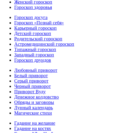
Женский гороскоп
Гороскоп здоровья
Гороскоп досуга
Гороскоп «Познай себя»
Карьерный гороскоп
Детский гороскоп
Родительский гороскоп
Астромедицинский гороскоп
Типажный гороскоп
Западный гороскоп
Гороскоп друидов
Любовный приворот
Белый приворот
Серый приворот
Черный приворот
Приворот Вуду
Денежное колдовство
Обряды и заговоры
Лунный календарь
Магические стихи
Гадание на желание
Гадание на костях