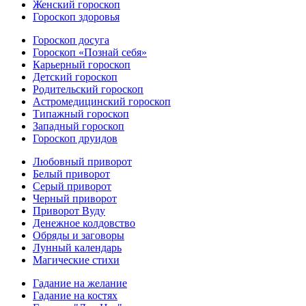
Женский гороскоп
Гороскоп здоровья
Гороскоп досуга
Гороскоп «Познай себя»
Карьерный гороскоп
Детский гороскоп
Родительский гороскоп
Астромедицинский гороскоп
Типажный гороскоп
Западный гороскоп
Гороскоп друидов
Любовный приворот
Белый приворот
Серый приворот
Черный приворот
Приворот Вуду
Денежное колдовство
Обряды и заговоры
Лунный календарь
Магические стихи
Гадание на желание
Гадание на костях