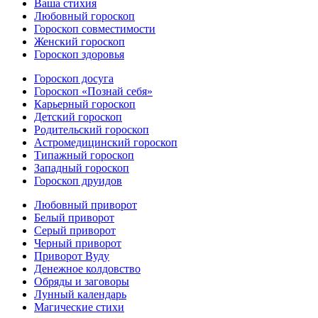
Ваша стихия
Любовный гороскоп
Гороскоп совместимости
Женский гороскоп
Гороскоп здоровья
Гороскоп досуга
Гороскоп «Познай себя»
Карьерный гороскоп
Детский гороскоп
Родительский гороскоп
Астромедицинский гороскоп
Типажный гороскоп
Западный гороскоп
Гороскоп друидов
Любовный приворот
Белый приворот
Серый приворот
Черный приворот
Приворот Вуду
Денежное колдовство
Обряды и заговоры
Лунный календарь
Магические стихи