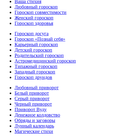
Ваша стихия
Любовный гороскоп
Гороскоп совместимости
Женский гороскоп
Гороскоп здоровья
Гороскоп досуга
Гороскоп «Познай себя»
Карьерный гороскоп
Детский гороскоп
Родительский гороскоп
Астромедицинский гороскоп
Типажный гороскоп
Западный гороскоп
Гороскоп друидов
Любовный приворот
Белый приворот
Серый приворот
Черный приворот
Приворот Вуду
Денежное колдовство
Обряды и заговоры
Лунный календарь
Магические стихи