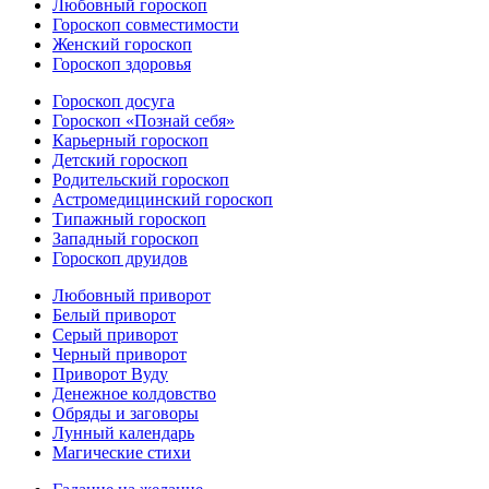
Любовный гороскоп
Гороскоп совместимости
Женский гороскоп
Гороскоп здоровья
Гороскоп досуга
Гороскоп «Познай себя»
Карьерный гороскоп
Детский гороскоп
Родительский гороскоп
Астромедицинский гороскоп
Типажный гороскоп
Западный гороскоп
Гороскоп друидов
Любовный приворот
Белый приворот
Серый приворот
Черный приворот
Приворот Вуду
Денежное колдовство
Обряды и заговоры
Лунный календарь
Магические стихи