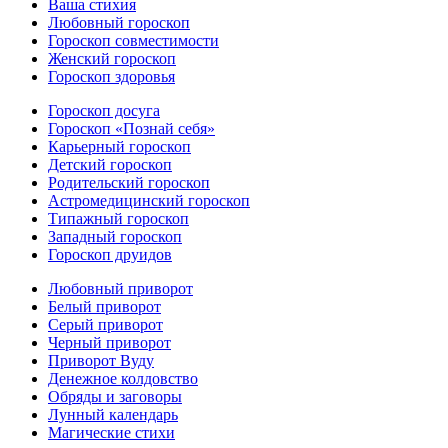
Ваша стихия
Любовный гороскоп
Гороскоп совместимости
Женский гороскоп
Гороскоп здоровья
Гороскоп досуга
Гороскоп «Познай себя»
Карьерный гороскоп
Детский гороскоп
Родительский гороскоп
Астромедицинский гороскоп
Типажный гороскоп
Западный гороскоп
Гороскоп друидов
Любовный приворот
Белый приворот
Серый приворот
Черный приворот
Приворот Вуду
Денежное колдовство
Обряды и заговоры
Лунный календарь
Магические стихи