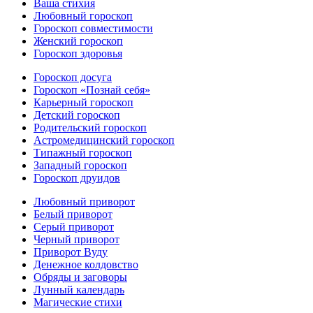
Ваша стихия
Любовный гороскоп
Гороскоп совместимости
Женский гороскоп
Гороскоп здоровья
Гороскоп досуга
Гороскоп «Познай себя»
Карьерный гороскоп
Детский гороскоп
Родительский гороскоп
Астромедицинский гороскоп
Типажный гороскоп
Западный гороскоп
Гороскоп друидов
Любовный приворот
Белый приворот
Серый приворот
Черный приворот
Приворот Вуду
Денежное колдовство
Обряды и заговоры
Лунный календарь
Магические стихи