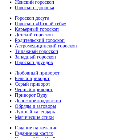
Женский гороскоп
Гороскоп здоровья
Гороскоп досуга
Гороскоп «Познай себя»
Карьерный гороскоп
Детский гороскоп
Родительский гороскоп
Астромедицинский гороскоп
Типажный гороскоп
Западный гороскоп
Гороскоп друидов
Любовный приворот
Белый приворот
Серый приворот
Черный приворот
Приворот Вуду
Денежное колдовство
Обряды и заговоры
Лунный календарь
Магические стихи
Гадание на желание
Гадание на костях