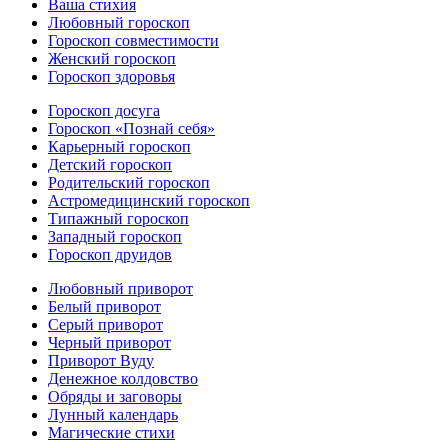
Ваша стихия
Любовный гороскоп
Гороскоп совместимости
Женский гороскоп
Гороскоп здоровья
Гороскоп досуга
Гороскоп «Познай себя»
Карьерный гороскоп
Детский гороскоп
Родительский гороскоп
Астромедицинский гороскоп
Типажный гороскоп
Западный гороскоп
Гороскоп друидов
Любовный приворот
Белый приворот
Серый приворот
Черный приворот
Приворот Вуду
Денежное колдовство
Обряды и заговоры
Лунный календарь
Магические стихи