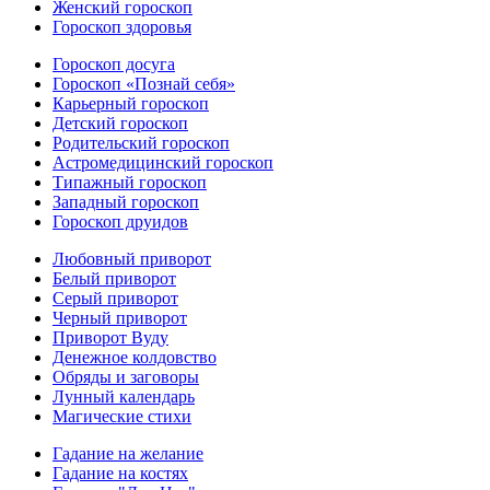
Женский гороскоп
Гороскоп здоровья
Гороскоп досуга
Гороскоп «Познай себя»
Карьерный гороскоп
Детский гороскоп
Родительский гороскоп
Астромедицинский гороскоп
Типажный гороскоп
Западный гороскоп
Гороскоп друидов
Любовный приворот
Белый приворот
Серый приворот
Черный приворот
Приворот Вуду
Денежное колдовство
Обряды и заговоры
Лунный календарь
Магические стихи
Гадание на желание
Гадание на костях