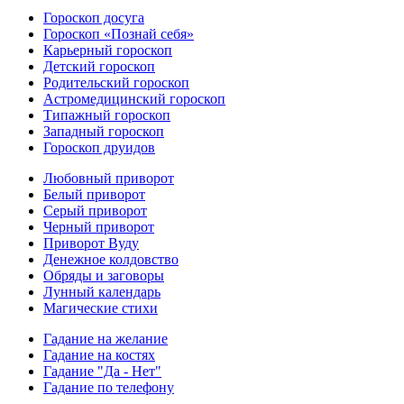
Гороскоп досуга
Гороскоп «Познай себя»
Карьерный гороскоп
Детский гороскоп
Родительский гороскоп
Астромедицинский гороскоп
Типажный гороскоп
Западный гороскоп
Гороскоп друидов
Любовный приворот
Белый приворот
Серый приворот
Черный приворот
Приворот Вуду
Денежное колдовство
Обряды и заговоры
Лунный календарь
Магические стихи
Гадание на желание
Гадание на костях
Гадание "Да - Нет"
Гадание по телефону