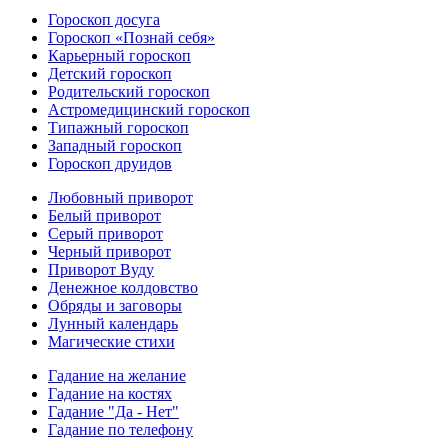
Гороскоп досуга
Гороскоп «Познай себя»
Карьерный гороскоп
Детский гороскоп
Родительский гороскоп
Астромедицинский гороскоп
Типажный гороскоп
Западный гороскоп
Гороскоп друидов
Любовный приворот
Белый приворот
Серый приворот
Черный приворот
Приворот Вуду
Денежное колдовство
Обряды и заговоры
Лунный календарь
Магические стихи
Гадание на желание
Гадание на костях
Гадание "Да - Нет"
Гадание по телефону