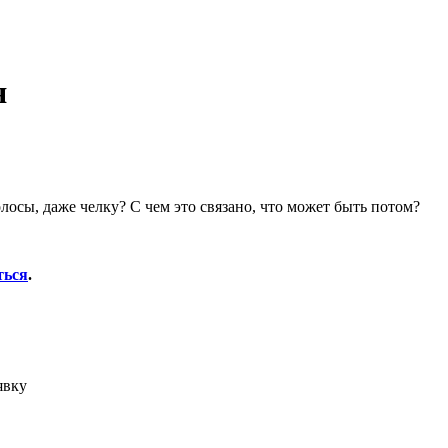
я
олосы, даже челку? С чем это связано, что может быть потом?
ться
.
явку