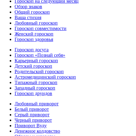
Гороскоп на следующий месяц
Обзор знаков
Общий гороскоп
Ваша стихия
Любовный гороскоп
Гороскоп совместимости
Женский гороскоп
Гороскоп здоровья
Гороскоп досуга
Гороскоп «Познай себя»
Карьерный гороскоп
Детский гороскоп
Родительский гороскоп
Астромедицинский гороскоп
Типажный гороскоп
Западный гороскоп
Гороскоп друидов
Любовный приворот
Белый приворот
Серый приворот
Черный приворот
Приворот Вуду
Денежное колдовство