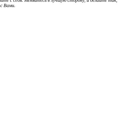
те с себя. Меняйтесь в лучшую сторону, и делайте так,
 с Вами.