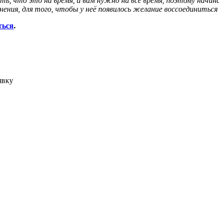
что это на время, а вам нужно на всё время, поэтому начинай
ения, для того, чтобы у неё появилось желание воссоединиться
ться
.
явку