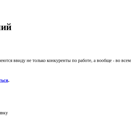
лий
еются ввиду не только конкуренты по работе, а вообще - во всем
ться
.
явку