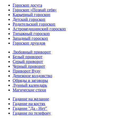
Гороскоп досуга
Гороскоп «Познай себя»
Карьерный гороскоп
Детский гороскоп
Родительский гороскоп
Астромедицинский гороскоп
Типажный гороскоп
Западный гороскоп
Гороскоп друидов
Любовный приворот
Белый приворот
Серый приворот
Черный приворот
Приворот Вуду
Денежное колдовство
Обряды и заговоры
Лунный календарь
Магические стихи
Гадание на желание
Гадание на костях
Гадание "Да - Нет"
Гадание по телефону