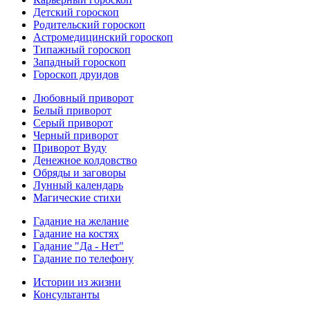
Детский гороскоп
Родительский гороскоп
Астромедицинский гороскоп
Типажный гороскоп
Западный гороскоп
Гороскоп друидов
Любовный приворот
Белый приворот
Серый приворот
Черный приворот
Приворот Вуду
Денежное колдовство
Обряды и заговоры
Лунный календарь
Магические стихи
Гадание на желание
Гадание на костях
Гадание "Да - Нет"
Гадание по телефону
Истории из жизни
Консультанты