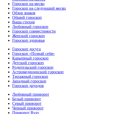
Гороскоп на месяц
Гороскоп на следующий месяц
Обзор знаков
Общий гороскоп
Ваша стихия
Любовный гороскоп
Гороскоп совместимости
Женский гороскоп
Гороскоп здоровья
Гороскоп досуга
Гороскоп «Познай себя»
Карьерный гороскоп
Детский гороскоп
Родительский гороскоп
Астромедицинский гороскоп
Типажный гороскоп
Западный гороскоп
Гороскоп друидов
Любовный приворот
Белый приворот
Серый приворот
Черный приворот
Приворот Вуду